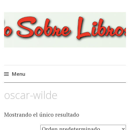
Viajando Sobre Libros
Menu
Ir
oscar-wilde
al
contenido
Mostrando el único resultado