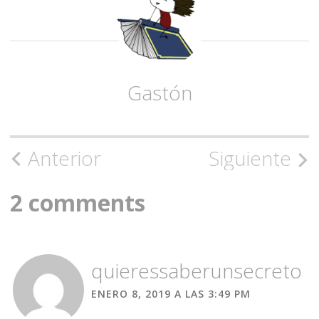
Gastón
Navegación
Anterior
Siguiente
de
2 comments
la
entrada
quieressaberunsecreto
ENERO 8, 2019 A LAS 3:49 PM