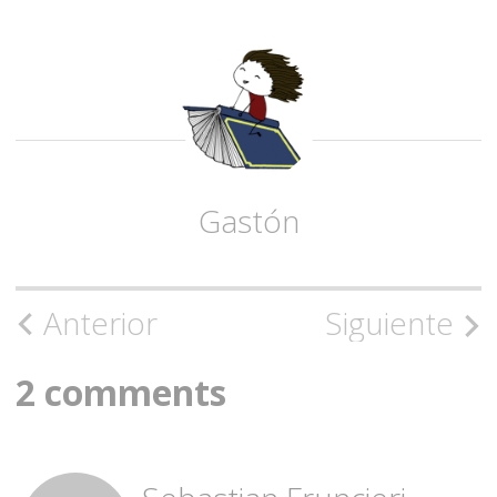
Gastón
Navegación
Anterior
Siguiente
de
2 comments
la
entrada