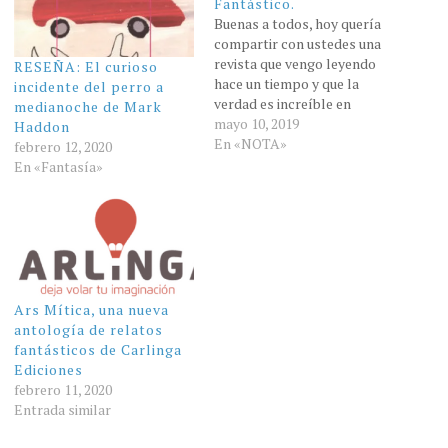
Fantástico.
Buenas a todos, hoy quería
compartir con ustedes una
revista que vengo leyendo
RESEÑA: El curioso
hace un tiempo y que la
incidente del perro a
verdad es increíble en
medianoche de Mark
cuanto a la calidad, a la
mayo 10, 2019
Haddon
información y todo en todo
En «NOTA»
febrero 12, 2020
lo que pueden encontrar en
En «Fantasía»
ella. Cómo pueden
encontrar en su página,
Windumanoth :"es una
publicación…
Ars Mítica, una nueva
antología de relatos
fantásticos de Carlinga
Ediciones
febrero 11, 2020
Entrada similar