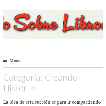
Viajando Sobre Libros
Menu
Ir
Categoría:
Creando
al
contenido
Historias
La idea de esta sección es para ir compartiendo