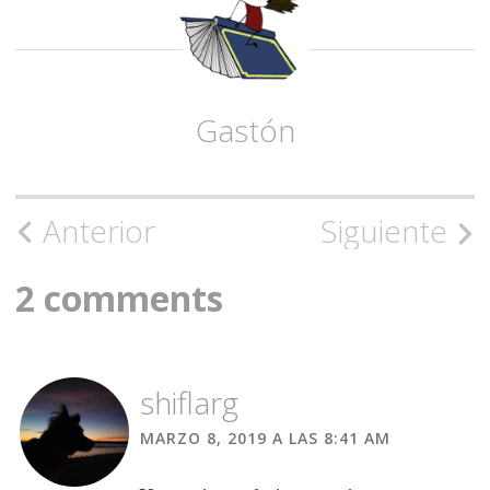
Gastón
Navegación
Anterior
Siguiente
de
2 comments
la
entrada
shiflarg
MARZO 8, 2019 A LAS 8:41 AM