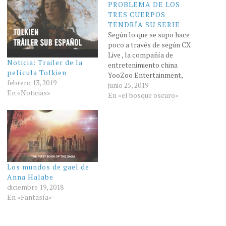
PROBLEMA DE LOS
TRES CUERPOS
TENDRÍA SU SERIE
Según lo que se supo hace
poco a través de según CX
Live , la compañía de
Noticia: Trailer de la
entretenimiento china
película Tolkien
YooZoo Entertainment,
febrero 13, 2019
quien posee los derechos de
junio 25, 2019
En «Noticias»
la serie, aparentemente
En «el bosque oscuro»
estaría trabajando en una
adaptación del libro. Al
parecer la serie constaría de
24 episodios y podría
comenzar a filmarse en
septiembre. En caso de…
Los mundos de gael de
Anna Halabe
diciembre 19, 2018
En «Fantasía»