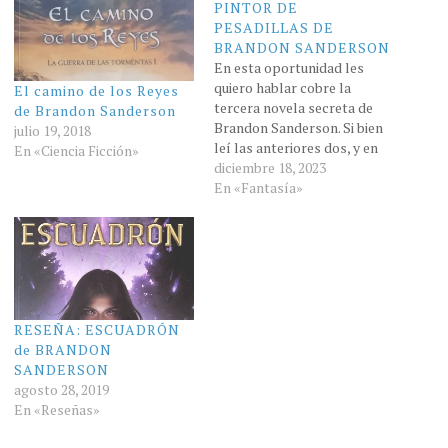
PINTOR DE
PESADILLAS DE
BRANDON SANDERSON
En esta oportunidad les
quiero hablar cobre la
El camino de los Reyes
tercera novela secreta de
de Brandon Sanderson
Brandon Sanderson. Si bien
julio 19, 2018
leí las anteriores dos, y en
En «Ciencia Ficción»
algún momento voy a subir
diciembre 18, 2023
las reseñas, debo confesar
En «Fantasía»
que esta fue la que menos
me gusto. Esto no significa
que sea una mala novela, el
tema es…
RESEÑA: ESCUADRÓN
de BRANDON
SANDERSON
agosto 28, 2019
En «Reseñas»