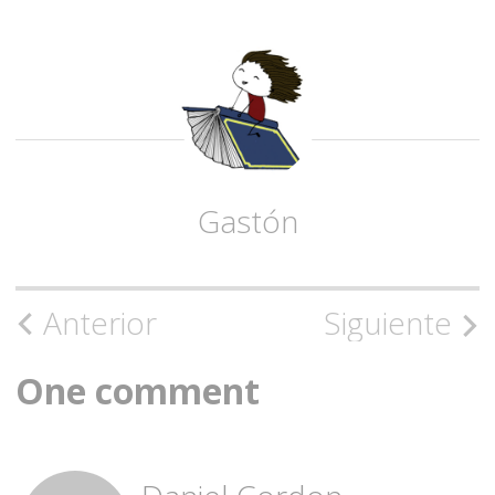
Gastón
Navegación
Anterior
Siguiente
de
One comment
la
entrada