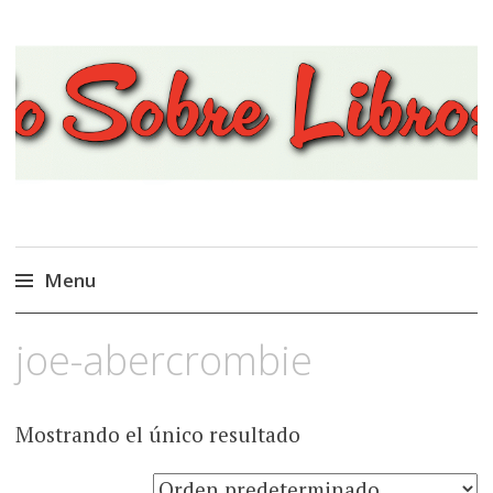
Viajando Sobre Libros
Menu
Ir
joe-abercrombie
al
contenido
Mostrando el único resultado