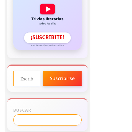
Trivias literarias
todos los días
¡SUSCRIBITE!
youtube.com/@viajandosobrelibros
ESCRIBE TU CORREO ELECTRÓNICO…
Suscribirse
BUSCAR