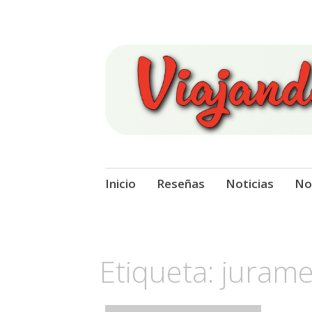
Viajando Sobre
Ir
Inicio
Reseñas
Noticias
No
al
contenido
Etiqueta:
juram