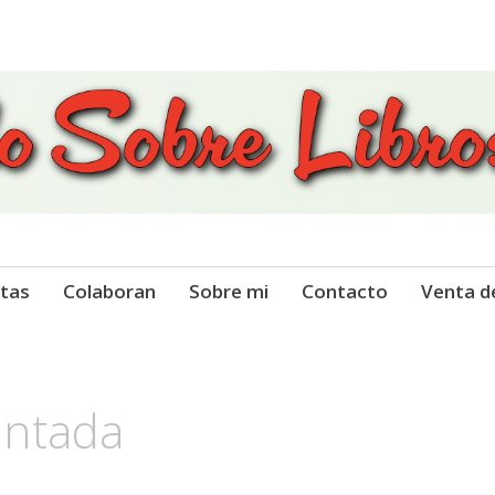
 Libros
tas
Colaboran
Sobre mi
Contacto
Venta d
entada