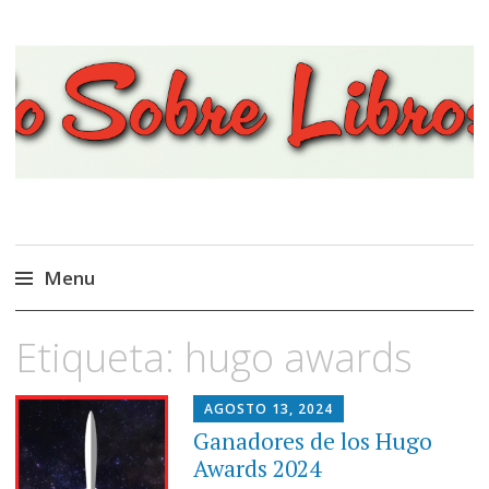
Viajando Sobre Libros
Menu
Ir
Etiqueta:
hugo awards
al
contenido
AGOSTO 13, 2024
Ganadores de los Hugo
Awards 2024