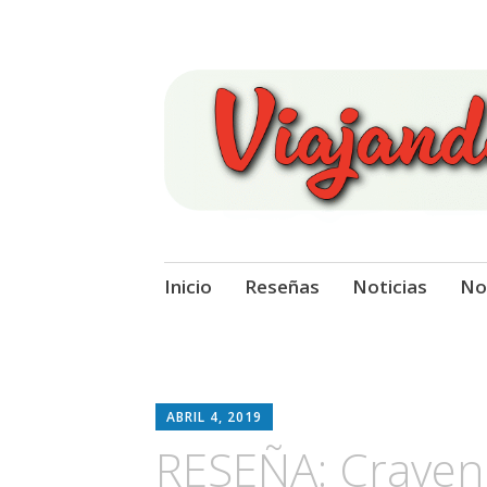
Viajando Sobre
Ir
Inicio
Reseñas
Noticias
No
al
contenido
ABRIL 4, 2019
RESEÑA: Craven