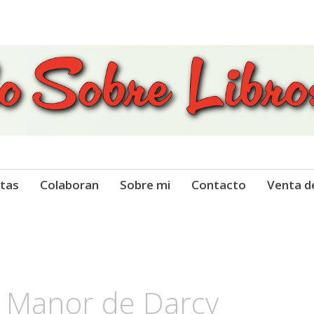
 Libros
tas
Colaboran
Sobre mi
Contacto
Venta d
 Manor de Darcy