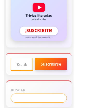
Trivias literarias
todos los días
¡SUSCRIBITE!
youtube.com/@viajandosobrelibros
ESCRIBE TU CORREO ELECTRÓNICO…
Suscribirse
BUSCAR