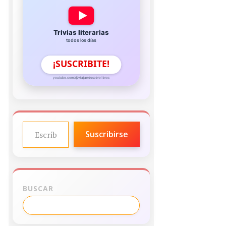
Trivias literarias
todos los días
¡SUSCRIBITE!
youtube.com/@viajandosobrelibros
ESCRIBE TU CORREO ELECTRÓNICO…
Suscribirse
BUSCAR