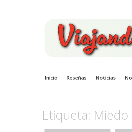
Viajando Sobre
Ir
Inicio
Reseñas
Noticias
No
al
contenido
Etiqueta:
Miedo