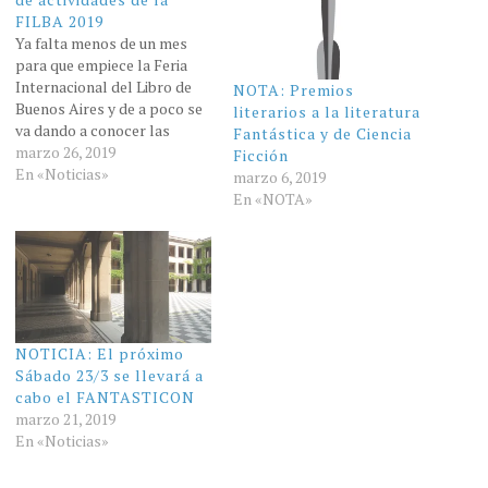
FILBA 2019
Ya falta menos de un mes
para que empiece la Feria
Internacional del Libro de
NOTA: Premios
Buenos Aires y de a poco se
literarios a la literatura
va dando a conocer las
Fantástica y de Ciencia
fechas con las diferentes
marzo 26, 2019
Ficción
actividades para poder
En «Noticias»
marzo 6, 2019
disfrutar. Les voy a ir dejando
En «NOTA»
algunas actividades
interesantes para que
tengan en cuenta. Les
cuento…
NOTICIA: El próximo
Sábado 23/3 se llevará a
cabo el FANTASTICON
marzo 21, 2019
En «Noticias»