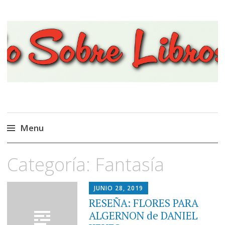
Viajando Sobre Libros
Menu
Ir
Categoría:
Fantasía
al
contenido
JUNIO 28, 2019
RESEÑA: FLORES PARA
ALGERNON de DANIEL