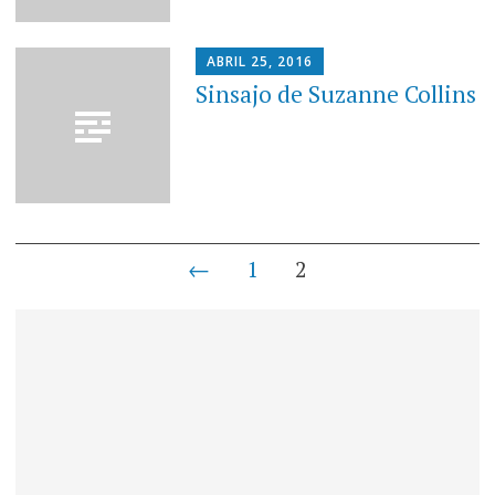
ABRIL 25, 2016
Sinsajo de Suzanne Collins
Navegación
←
1
2
de
entradas