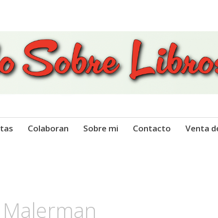
 Libros
tas
Colaboran
Sobre mi
Contacto
Venta d
h Malerman