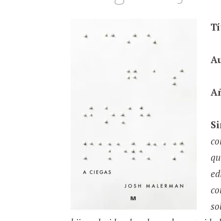
Tí
A
A
Si
co
qu
ed
co
so