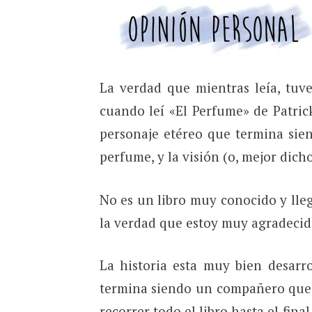
La verdad que mientras leía, tuv
cuando leí «El Perfume» de Patric
personaje etéreo que termina sien
perfume, y la visión (o, mejor dicho,
No es un libro muy conocido y ll
la verdad que estoy muy agradecid
La historia esta muy bien desarr
termina siendo un compañero que t
recorrer todo el libro hasta el fin