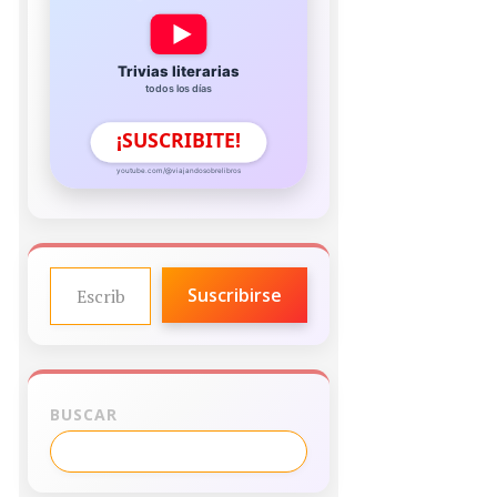
Trivias literarias
todos los días
¡SUSCRIBITE!
youtube.com/@viajandosobrelibros
ESCRIBE TU CORREO ELECTRÓNICO…
Suscribirse
BUSCAR