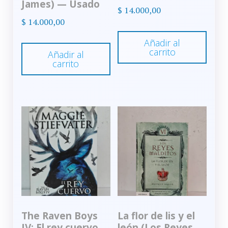
James) — Usado
$
14.000,00
$
14.000,00
Añadir al
carrito
Añadir al
carrito
The Raven Boys
La flor de lis y el
IV: El rey cuervo
león (Los Reyes