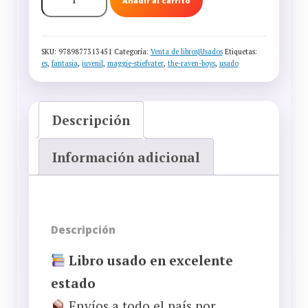
Añadir al carrito
RAVEN
BOYS
II:
SKU:
9789877313451
Categoría:
Venta de libros|Usados
Etiquetas:
LOS
es
,
fantasia
,
juvenil
,
maggie-stiefvater
,
the-raven-boys
,
usado
SAQUEADORES
DE
SUEÑOS
Descripción
(MAGGIE
STIEFVATER)
—
Información adicional
USADO
CANTIDAD
Descripción
Libro usado en excelente
estado
Envíos a todo el país por