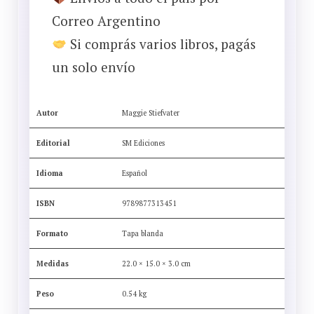
Correo Argentino
Si comprás varios libros, pagás
un solo envío
Autor
Maggie Stiefvater
Editorial
SM Ediciones
Idioma
Español
ISBN
9789877313451
Formato
Tapa blanda
Medidas
22.0 × 15.0 × 3.0 cm
Peso
0.54 kg