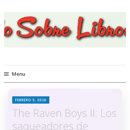
Viajando Sobre Libros
Menu
Ir
al
FEBRERO 5, 2026
contenido
The Raven Boys II: Los
saqueadores de