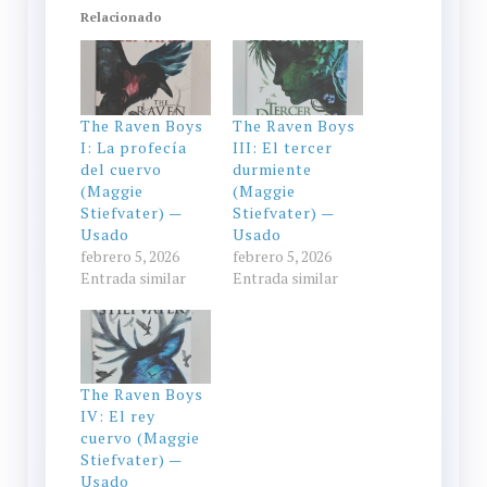
Relacionado
The Raven Boys
The Raven Boys
I: La profecía
III: El tercer
del cuervo
durmiente
(Maggie
(Maggie
Stiefvater) —
Stiefvater) —
Usado
Usado
febrero 5, 2026
febrero 5, 2026
Entrada similar
Entrada similar
The Raven Boys
IV: El rey
cuervo (Maggie
Stiefvater) —
Usado