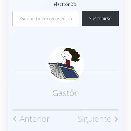
electrónico.
ESCRIBE TU CORREO ELECTRÓNICO…
Suscribirse
Gastón
Navegación
Anterior
Siguiente