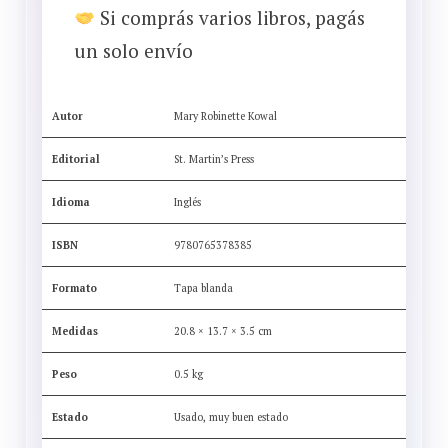
Si comprás varios libros, pagás
un solo envío
Autor
Mary Robinette Kowal
Editorial
St. Martin’s Press
Idioma
Inglés
ISBN
9780765378385
Formato
Tapa blanda
Medidas
20.8 × 13.7 × 3.5 cm
Peso
0.5 kg
Estado
Usado, muy buen estado