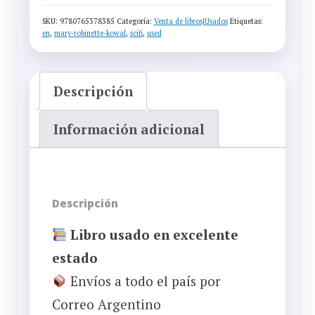
(MARY
SKU:
9780765378385
Categoría:
Venta de libros|Usados
Etiquetas:
ROBINETTE
en
,
mary-robinette-kowal
,
scifi
,
used
KOWAL)
—
USED
Descripción
CANTIDAD
Información adicional
Descripción
Libro usado en excelente
estado
Envíos a todo el país por
Correo Argentino