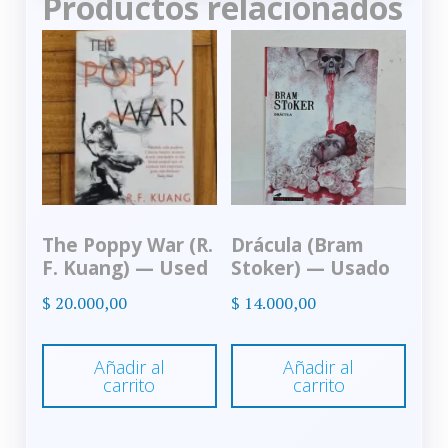
Productos relacionados
The Poppy War (R.
Drácula (Bram
F. Kuang) — Used
Stoker) — Usado
$
20.000,00
$
14.000,00
Añadir al
Añadir al
carrito
carrito