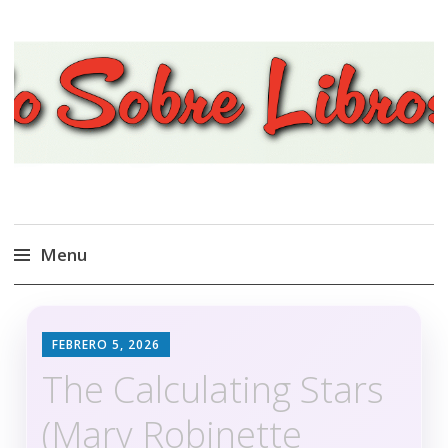
Viajando Sobre Libros
Menu
Ir
al
FEBRERO 5, 2026
contenido
The Calculating Stars
(Mary Robinette