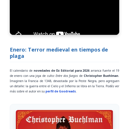
Enero: Terror medieval en tiempos de
plaga
El calendario de
novedades de Oz Editorial para 2026
arranca fuerte el 19
de enero con una joya de culto:
Entre dos fuegos
de
Christopher Buehlman
.
Imaginen la Francia de 1348, devastada por la Peste Negra, pero agreguen
un detalle: la guerra entre el Cielo y el Infierno se libra en la Tierra. Podés ver
más sobre el autor en su
perfil de Goodreads
.