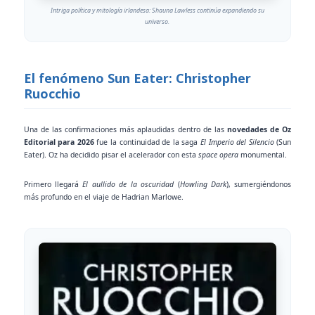
Intriga política y mitología irlandesa: Shauna Lawless continúa expandiendo su
universo.
El fenómeno Sun Eater: Christopher
Ruocchio
Una de las confirmaciones más aplaudidas dentro de las
novedades de Oz
Editorial para 2026
fue la continuidad de la saga
El Imperio del Silencio
(Sun
Eater). Oz ha decidido pisar el acelerador con esta
space opera
monumental.
Primero llegará
El aullido de la oscuridad
(
Howling Dark
), sumergiéndonos
más profundo en el viaje de Hadrian Marlowe.