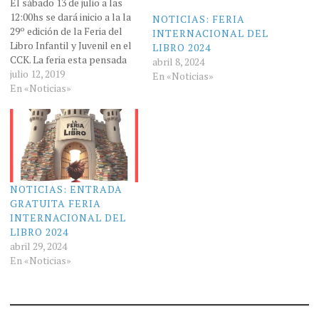
El sábado 13 de julio a las
12:00hs se dará inicio a la la
NOTICIAS: FERIA
29º edición de la Feria del
INTERNACIONAL DEL
Libro Infantil y Juvenil en el
LIBRO 2024
CCK. La feria esta pensada
abril 8, 2024
para que los chicos se
julio 12, 2019
En «Noticias»
conecten con el mundo de la
En «Noticias»
literatura, narraciones,
talleres de escritura
creativa, talleres de…
NOTICIAS: ENTRADA
GRATUITA FERIA
INTERNACIONAL DEL
LIBRO 2024
abril 29, 2024
En «Noticias»