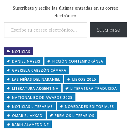
Suscríbete y recibe las últimas entradas en tu correo
electrónico.
ESCRIBE TU CORREO ELECTRÓNICO…
Suscribirse
NOTICIAS
DANIEL NAYERI
FICCIÓN CONTEMPORÁNEA
GABRIELA CABEZÓN CÁMARA
LAS NIÑAS DEL NARANJEL
LIBROS 2025
LITERATURA ARGENTINA
LITERATURA TRADUCIDA
NATIONAL BOOK AWARDS 2025
NOTICIAS LITERARIAS
NOVEDADES EDITORIALES
OMAR EL AKKAD
PREMIOS LITERARIOS
RABIH ALAMEDDINE