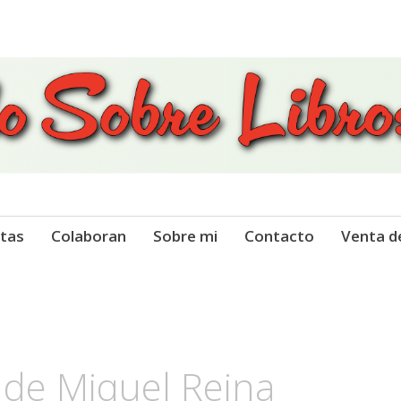
 Libros
tas
Colaboran
Sobre mi
Contacto
Venta d
 de Miquel Reina