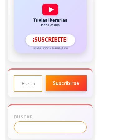
Trivias literarias
todos los días
¡SUSCRIBITE!
youtube.com/@viajandosobrelibros
ESCRIBE TU CORREO ELECTRÓNICO…
Suscribirse
BUSCAR