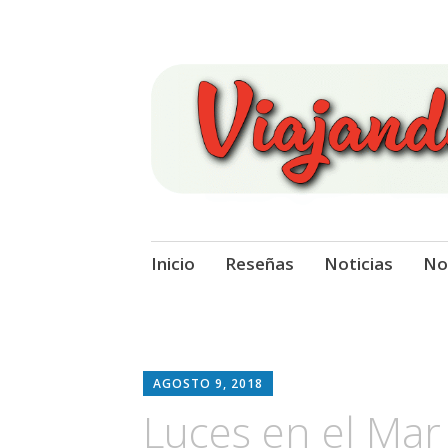
Viajando Sobre
Ir
Inicio
Reseñas
Noticias
No
al
contenido
AGOSTO 9, 2018
Luces en el Mar