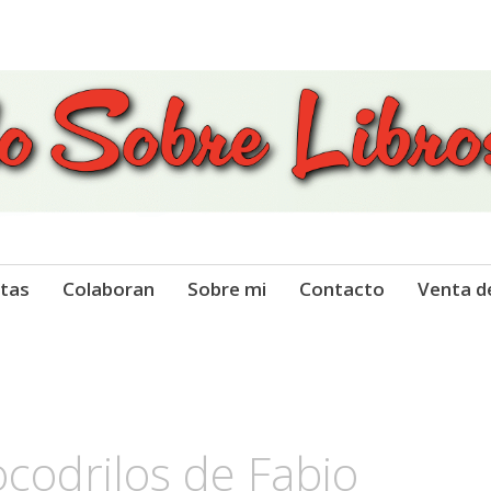
 Libros
tas
Colaboran
Sobre mi
Contacto
Venta d
ocodrilos de Fabio