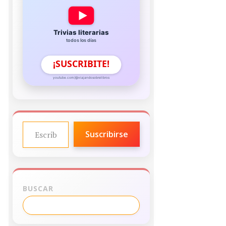
Trivias literarias
todos los días
¡SUSCRIBITE!
youtube.com/@viajandosobrelibros
ESCRIBE TU CORREO ELECTRÓNICO…
Suscribirse
BUSCAR