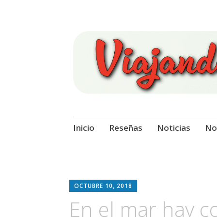
Viajando Sobre
Ir
Inicio
Reseñas
Noticias
No
al
contenido
OCTUBRE 10, 2018
En el mar hay c