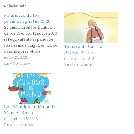
Relacionado
Finalistas de los
premios Ignotus 2020
Se anunciaron los finalistas
de los Premios Ignotus 2020
(el equivalente español de
los Premios Hugo), en honor
Tomasa de Carlos
a las mejores obras
Decker-Molina
publicadas en España el año
junio 26, 2020
octubre 23, 2018
pasado.. Novela extranjera
En «Noticias»
En «Literatura»
(Foreign Novel) Ararat,
Christopher Golden,
translated by Efraim Suárez
(Grupo Tierra Trivium)La
brigada de luz [The Light
Brigade], Kameron Hurley,
translated by…
Los Mundos de Manu de
Manuel Nieto
diciembre 13, 2018
En «Literatura»