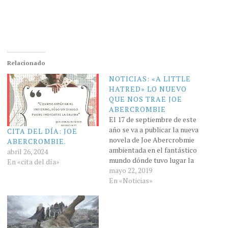
Relacionado
NOTICIAS: «A LITTLE
HATRED» LO NUEVO
QUE NOS TRAE JOE
ABERCROMBIE
El 17 de septiembre de este
año se va a publicar la nueva
CITA DEL DÍA: JOE
novela de Joe Abercrobmie
ABERCROMBIE.
ambientada en el fantástico
abril 26, 2024
mundo dónde tuvo lugar la
En «cita del día»
saga de "La primera ley"
mayo 22, 2019
(Pueden encontrar las
En «Noticias»
reseñas de cada libro en los
siguientes enlaces: "La voz
de las Espadas" Antes de
que…