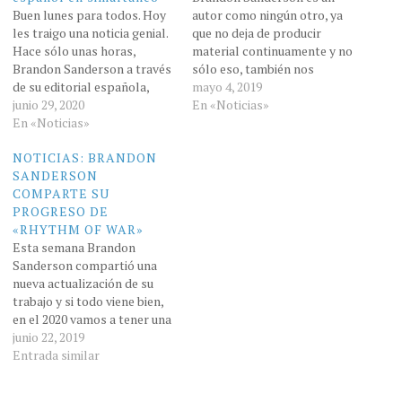
Buen lunes para todos. Hoy
autor como ningún otro, ya
les traigo una noticia genial.
que no deja de producir
Hace sólo unas horas,
material continuamente y no
Brandon Sanderson a través
sólo eso, también nos
de su editorial española,
mantiene informados de sus
mayo 4, 2019
Nova, sello de Penguin
junio 29, 2020
progresos regularmente
En «Noticias»
Rnadom House, anunció que
En «Noticias»
como pudieron ver en la
la cuarta entrega de "El
actualización que pueden
NOTICIAS: BRANDON
Archivo de la Tromentas",
encontrar en éste LINK
SANDERSON
"El ritmo de la guerra", se
Ahora bien, Escuadrón, la
COMPARTE SU
publicara simultáneamente
primera entrega de la nueva
PROGRESO DE
en ingles y…
saga…
«RHYTHM OF WAR»
Esta semana Brandon
Sanderson compartió una
nueva actualización de su
trabajo y si todo viene bien,
en el 2020 vamos a tener una
nueva entrega del Archivo
junio 22, 2019
de las tormentas. Les dejo el
Entrada similar
post original ACA "Ayer,
terminé la primera parte de