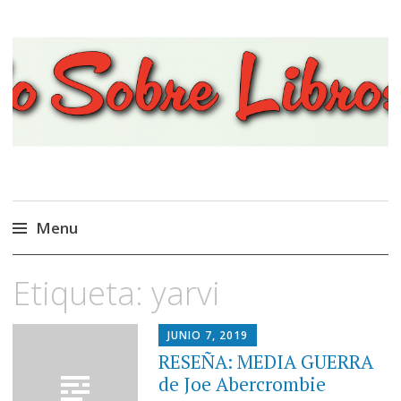
Viajando Sobre Libros
Menu
Ir
Etiqueta:
yarvi
al
contenido
JUNIO 7, 2019
RESEÑA: MEDIA GUERRA
de Joe Abercrombie