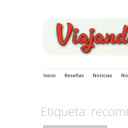
Viajando Sobre
Ir
Inicio
Reseñas
Noticias
No
al
contenido
Etiqueta:
recome