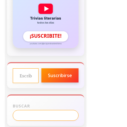
Trivias literarias
todos los días
¡SUSCRIBITE!
youtube.com/@viajandosobrelibros
ESCRIBE TU CORREO ELECTRÓNICO…
Suscribirse
BUSCAR