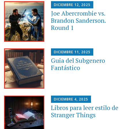
DICIEMBRE 12, 2025
Joe Abercrombie vs.
Brandon Sanderson.
Round 1
DICIEMBRE 11, 2025
Guia del Subgenero
Fantástico
DICIEMBRE 4, 2025
Libros para leer estilo de
Stranger Things