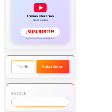
Trivias literarias
todos los días
¡SUSCRIBITE!
youtube.com/@viajandosobrelibros
ESCRIBE TU CORREO ELECTRÓNICO…
Suscribirse
BUSCAR