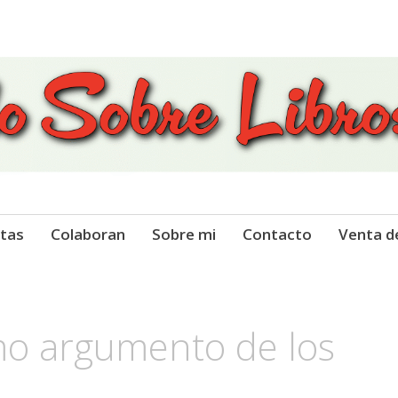
 Libros
tas
Colaboran
Sobre mi
Contacto
Venta d
imo argumento de los