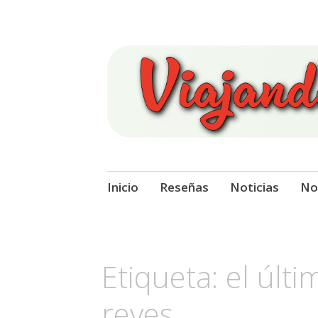
Viajando Sobre
Ir
Inicio
Reseñas
Noticias
No
al
contenido
Etiqueta:
el últ
reyes