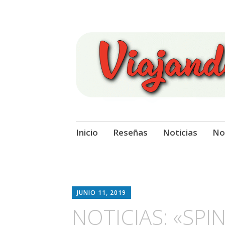
Viajando Sobre
Ir
Inicio
Reseñas
Noticias
No
al
contenido
JUNIO 11, 2019
NOTICIAS: «SPI