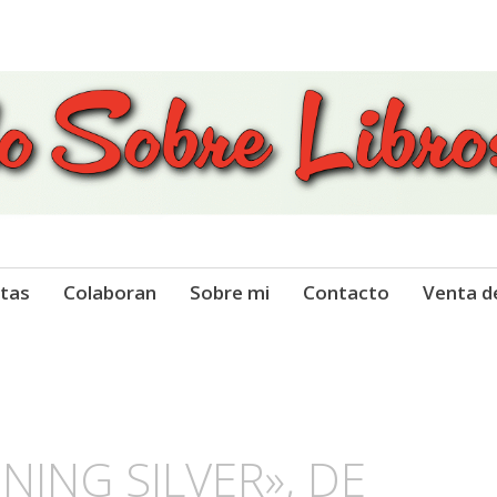
 Libros
tas
Colaboran
Sobre mi
Contacto
Venta d
NNING SILVER», DE