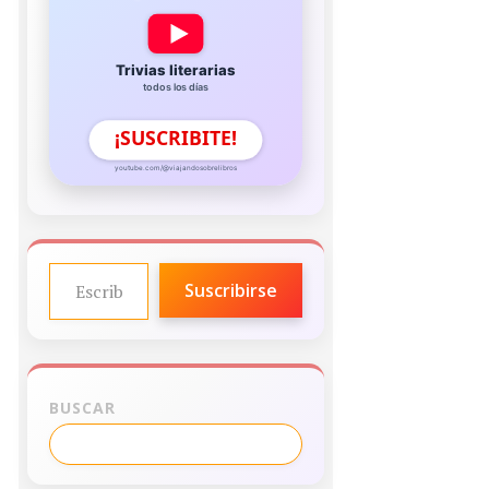
Trivias literarias
todos los días
¡SUSCRIBITE!
youtube.com/@viajandosobrelibros
ESCRIBE TU CORREO ELECTRÓNICO…
Suscribirse
BUSCAR