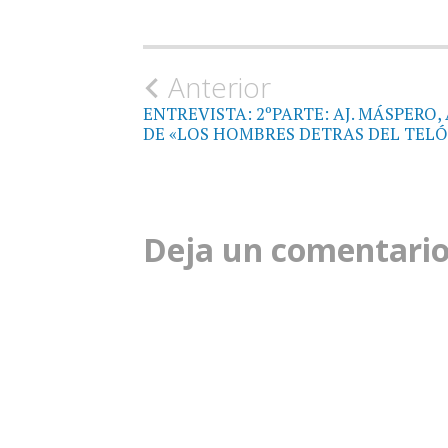
Navegación
Anterior
ENTREVISTA: 2ºPARTE: AJ. MÁSPERO,
de
DE «LOS HOMBRES DETRAS DEL TELÓ
la
entrada
Deja un comentari