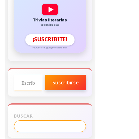
Trivias literarias
todos los días
¡SUSCRIBITE!
youtube.com/@viajandosobrelibros
ESCRIBE TU CORREO ELECTRÓNICO…
Suscribirse
BUSCAR