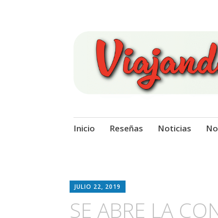
Viajando Sobre
Ir
Inicio
Reseñas
Noticias
No
al
contenido
JULIO 22, 2019
SE ABRE LA CO