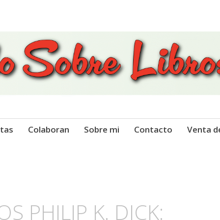
 Libros
tas
Colaboran
Sobre mi
Contacto
Venta d
S PHILIP K. DICK: