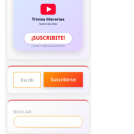
Trivias literarias
todos los días
¡SUSCRIBITE!
youtube.com/@viajandosobrelibros
ESCRIBE TU CORREO ELECTRÓNICO…
Suscribirse
BUSCAR