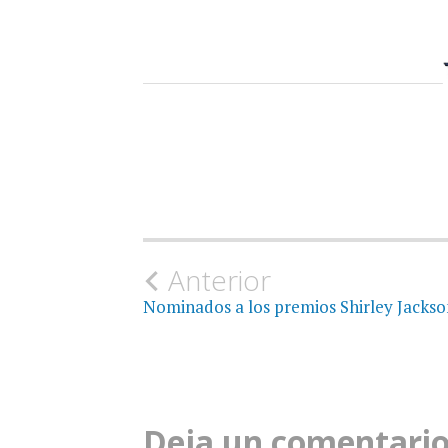
Navegación
Anterior
Nominados a los premios Shirley Jackso
de
la
entrada
Deja un comentari