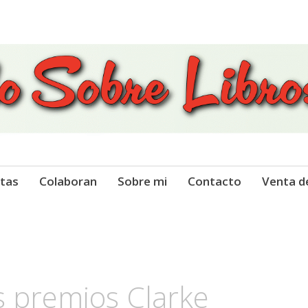
 Libros
tas
Colaboran
Sobre mi
Contacto
Venta d
 premios Clarke