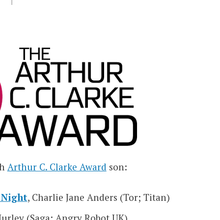
th
Arthur C. Clarke Award
son:
 Night
, Charlie Jane Anders (Tor; Titan)
urley (Saga; Angry Robot UK)