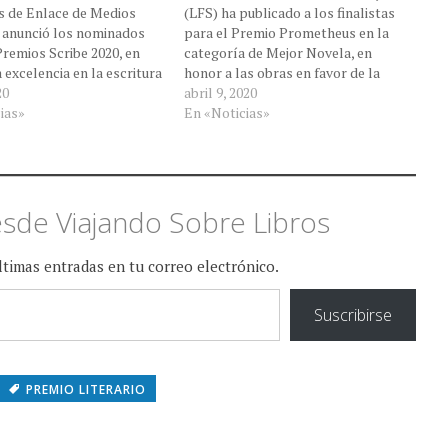
s de Enlace de Medios
(LFS) ha publicado a los finalistas
anunció los nominados
para el Premio Prometheus en la
Premios Scribe 2020, en
categoría de Mejor Novela, en
 excelencia en la escritura
honor a las obras en favor de la
con licencia. Los
20
libertad publicadas en 2019. Premio
abril 9, 2020
 de interés de género
ias»
a la mejor novela The Testaments,
En «Noticias»
riginal Novel —
Margaret Atwood (Random House:
ve Batman: The Court of
Nan A. Talese)Alliance Rising, C.J.
g Cox (Titan)Star Wars:
Cherryh…
…
sde Viajando Sobre Libros
últimas entradas en tu correo electrónico.
Suscribirse
PREMIO LITERARIO