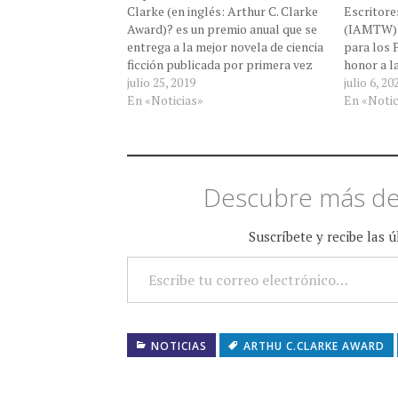
Clarke (en inglés: Arthur C. Clarke
Escritore
Award)? es un premio anual que se
(IAMTW) 
entrega a la mejor novela de ciencia
para los 
ficción publicada por primera vez
honor a la
en el Reino Unido durante el año
julio 25, 2019
de enlace 
julio 6, 20
anterior a la entrega.1​ El premio
En «Noticias»
nominados
En «Notic
fue establecido con una subvención
siguen. O
proveniente de Arthur C. Clarke,
Speculati
entregándose el primer premio en
Owls, Gre
1987. El premio fue originalmente…
Galaxy’s
Descubre más de
Suscríbete y recibe las 
ESCRIBE TU CORREO ELECTRÓNICO…
NOTICIAS
ARTHU C.CLARKE AWARD