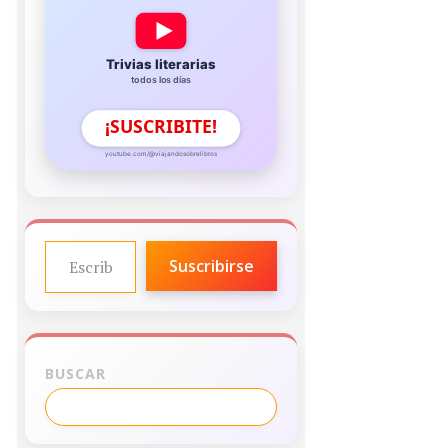
Trivias literarias
todos los días
¡SUSCRIBITE!
youtube.com/@viajandosobrelibros
ESCRIBE TU CORREO ELECTRÓNICO…
Suscribirse
BUSCAR