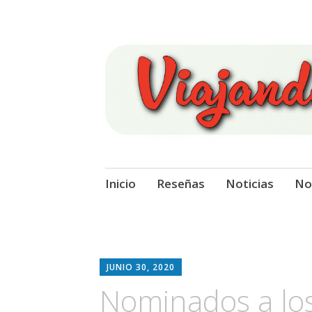
Viajando Sobre
Ir
Inicio
Reseñas
Noticias
No
al
contenido
JUNIO 30, 2020
Nominados a los