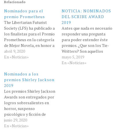
Relacionado
Nominados para el
NOTICIA: NOMINADOS
premio Prometheus
DEL SCRIBE AWARD
The Libertarian Futurist
2019
Society (LFS) ha publicado a
Antes que nada es necesario
los finalistas para el Premio
responder una pregunta
Prometheus en la categoría
para poder entender éste
de Mejor Novela, en honor a
premios. ¿Que son los Tie-
las obras en favor de la
abril 9, 2020
Writters? Son aquellos
libertad publicadas en 2019.
En «Noticias»
escritores que tienen libros,
mayo 5, 2019
Premio a la mejor novela
novelas originales, cómics e
En «Noticias»
The Testaments, Margaret
historias cortas basadas en
Nominados a los
Atwood (Random House:
personajes existentes de
premios Shirley Jackson
Nan A. Talese)Alliance
películas, series de
2019
Rising, C.J. Cherryh…
televisión, libros, juegos y
Los premios Shirley Jackson
caricaturas ... o son
Awards son entregados por
"novelizaciones" (libros
logros sobresalientes en
basados ​​en guiones…
horror, suspenso
psicológico y ficción de
fantasía oscura. Novel Ninth
junio 29, 2020
House, Leigh Bardugo
En «Noticias»