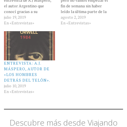
entrevista de A.J Máspero,
pero no vamos empezar el
el autor Argentino que
fin de semana sin haber
conocí gracias a su
leído la última parte de la
libro “Los hombres detrás
julio 19, 2019
entrevista de A.J. Máspero,
agosto 2, 2019
del Telón”, obra que estuvo
En «Entrevistas»
autor de "Los Hombres
En «Entrevistas»
en el segundo lugar de mis
Detrás del Telón" Si no
mejores lecturas durante el
leyeron las entregas
2018. La semana pasada
anteriores, les dejo los links
estuvimos conociendo un
( 1° Parte,…
poco de sus gustos…
ENTREVISTA: A.J.
MÁSPERO, AUTOR DE
«LOS HOMBRES
DETRÁS DEL TELÓN».
julio 10, 2019
En «Entrevistas»
Descubre más desde Viajando