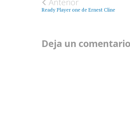
Navegación
Anterior
Ready Player one de Ernest Cline
de
la
Deja un comentari
entrada