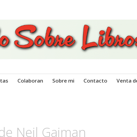
 Libros
tas
Colaboran
Sobre mi
Contacto
Venta d
de Neil Gaiman