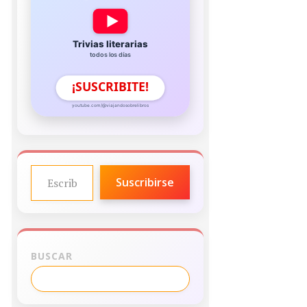
Trivias literarias
todos los días
¡SUSCRIBITE!
youtube.com/@viajandosobrelibros
ESCRIBE TU CORREO ELECTRÓNICO…
Suscribirse
BUSCAR