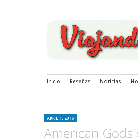
Viajando Sobre
Ir
Inicio
Reseñas
Noticias
No
al
contenido
ABRIL 1, 2016
American Gods 