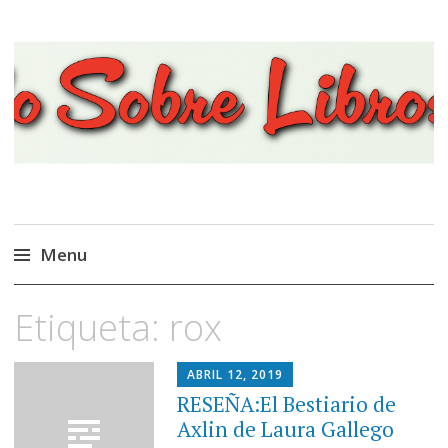
Viajando Sobre Libros
Menu
Ir
Etiqueta:
rox
al
contenido
ABRIL 12, 2019
RESEÑA:El Bestiario de
Axlin de Laura Gallego