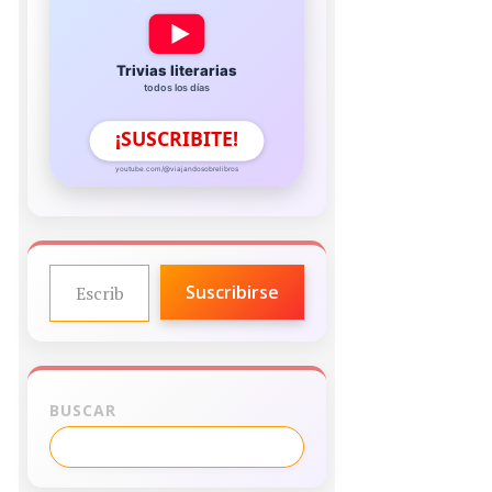
Trivias literarias
todos los días
¡SUSCRIBITE!
youtube.com/@viajandosobrelibros
ESCRIBE TU CORREO ELECTRÓNICO…
Suscribirse
BUSCAR