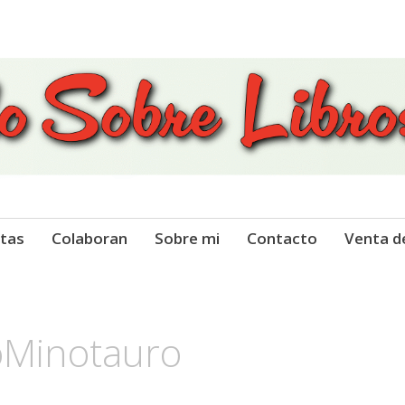
 Libros
tas
Colaboran
Sobre mi
Contacto
Venta d
oMinotauro