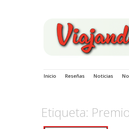
Viajando Sobre
Ir
Inicio
Reseñas
Noticias
No
al
contenido
Etiqueta:
Premi