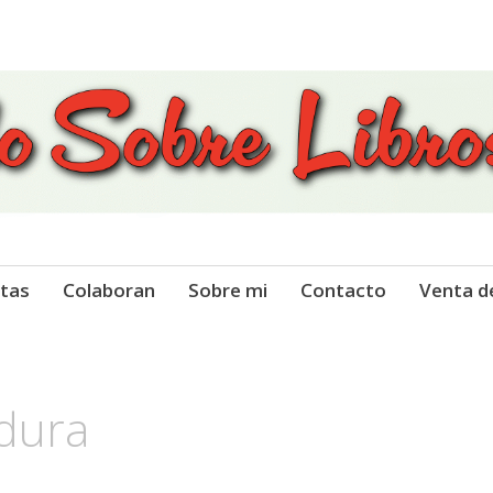
 Libros
tas
Colaboran
Sobre mi
Contacto
Venta d
dura