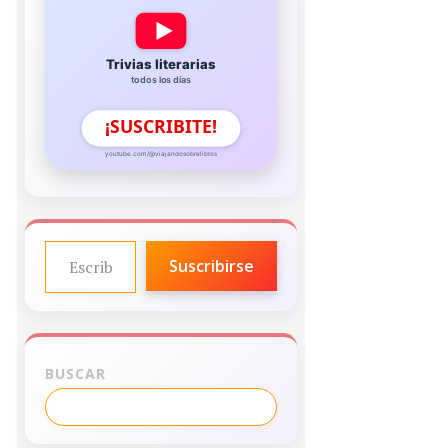
Trivias literarias
todos los días
¡SUSCRIBITE!
youtube.com/@viajandosobrelibros
ESCRIBE TU CORREO ELECTRÓNICO…
Suscribirse
BUSCAR