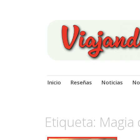
Viajando Sobre
Ir
Inicio
Reseñas
Noticias
No
al
contenido
Etiqueta:
Magia 