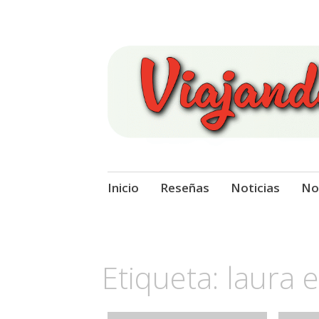
Viajando Sobre
Ir
Inicio
Reseñas
Noticias
No
al
contenido
Etiqueta:
laura 