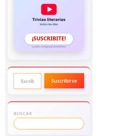
Trivias literarias
todos los días
¡SUSCRIBITE!
youtube.com/@viajandosobrelibros
ESCRIBE TU CORREO ELECTRÓNICO…
Suscribirse
BUSCAR