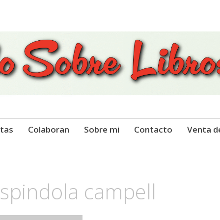
 Libros
tas
Colaboran
Sobre mi
Contacto
Venta d
espindola campell