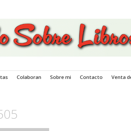
 Libros
tas
Colaboran
Sobre mi
Contacto
Venta d
 505