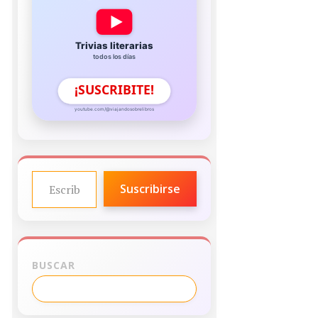
Trivias literarias
todos los días
¡SUSCRIBITE!
youtube.com/@viajandosobrelibros
ESCRIBE TU CORREO ELECTRÓNICO…
Suscribirse
BUSCAR