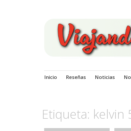
Viajando Sobre
Ir
Inicio
Reseñas
Noticias
No
al
contenido
Etiqueta:
kelvin