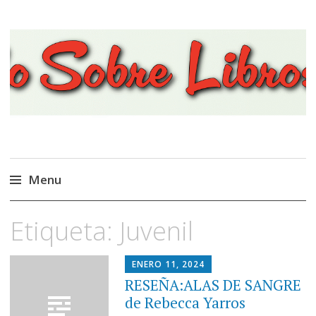
Viajando Sobre Libros
Menu
Ir
Etiqueta:
Juvenil
al
contenido
ENERO 11, 2024
RESEÑA:ALAS DE SANGRE
de Rebecca Yarros