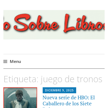
Viajando Sobre Libros
Menu
Ir
Etiqueta:
juego de tronos
al
contenido
DICIEMBRE 9, 2025
Nueva serie de HBO: El
Caballero de los Siete