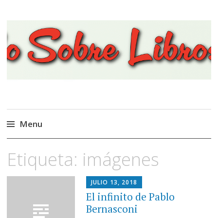
Viajando Sobre Libros
Menu
Ir
Etiqueta:
imágenes
al
contenido
JULIO 13, 2018
El infinito de Pablo
Bernasconi