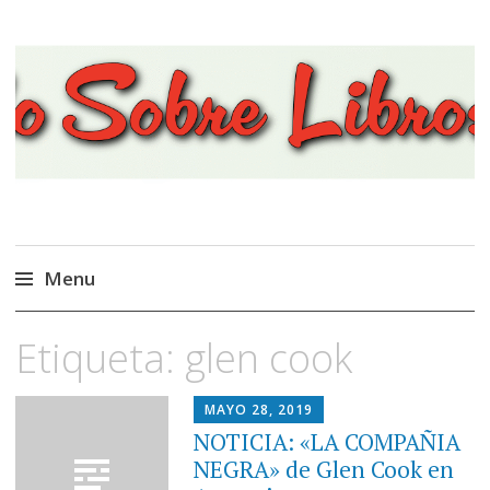
Viajando Sobre Libros
Menu
Ir
Etiqueta:
glen cook
al
contenido
MAYO 28, 2019
NOTICIA: «LA COMPAÑIA
NEGRA» de Glen Cook en