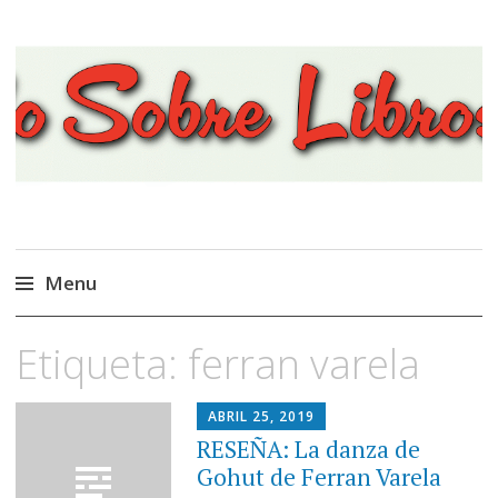
Viajando Sobre Libros
Menu
Ir
Etiqueta:
ferran varela
al
contenido
ABRIL 25, 2019
RESEÑA: La danza de
Gohut de Ferran Varela