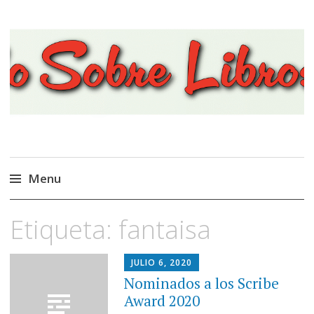
Viajando Sobre Libros
Menu
Ir
Etiqueta:
fantaisa
al
contenido
JULIO 6, 2020
Nominados a los Scribe
Award 2020