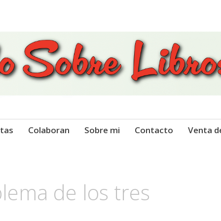
 Libros
tas
Colaboran
Sobre mi
Contacto
Venta d
blema de los tres