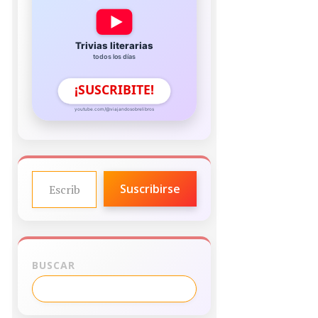
Trivias literarias
todos los días
¡SUSCRIBITE!
youtube.com/@viajandosobrelibros
ESCRIBE TU CORREO ELECTRÓNICO…
Suscribirse
BUSCAR