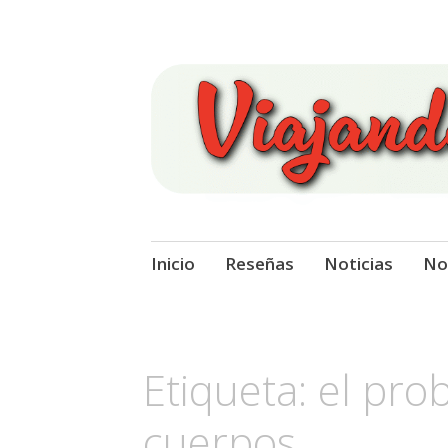
Viajando Sobre
Ir
Inicio
Reseñas
Noticias
No
al
contenido
Etiqueta:
el pro
cuerpos