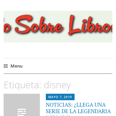
Viajando Sobre Libros
Menu
Ir
Etiqueta:
disney
al
contenido
MAYO 7, 2019
NOTICIAS: ¿LLEGA UNA
SERIE DE LA LEGENDARIA