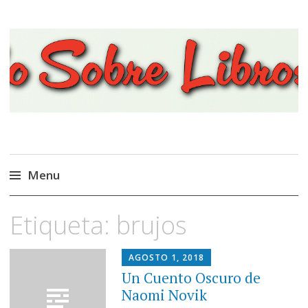
Viajando Sobre Libros
Menu
Ir
Etiqueta:
brujos
al
contenido
AGOSTO 1, 2018
Un Cuento Oscuro de
Naomi Novik