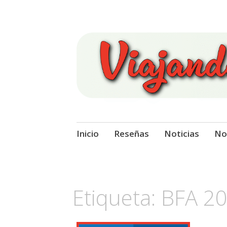
Viajando Sobre
Ir
Inicio
Reseñas
Noticias
No
al
contenido
Etiqueta:
BFA 2