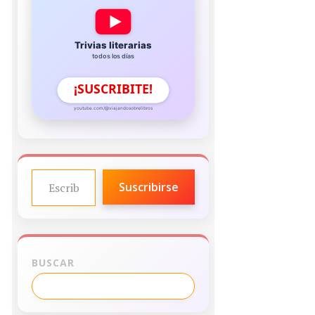
Trivias literarias
todos los días
¡SUSCRIBITE!
youtube.com/@viajandosobrelibros
ESCRIBE TU CORREO ELECTRÓNICO…
Suscribirse
BUSCAR